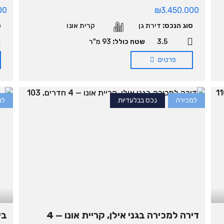
00
₪3.450.000
סוג הנכס:
דירת גן
קרית אונו
ס
3.5
שטח כולל:
93 מ"ר
פרטים
למכירה
נכס בבלעדיות
למ
דירה למכירה בגני אילן, קריית אונו — 4
בי