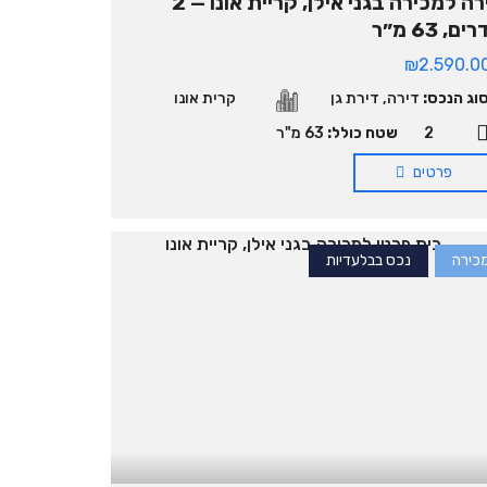
דירה למכירה בגני אילן, קריית אונו — 2
ם, 63 מ״ר
₪2.590.0
וג הנכס:
דירה
,
דירת גן
קרית אונו
2
שטח כולל:
63 מ"ר
פרטים
כירה
נכס בבלעדיות