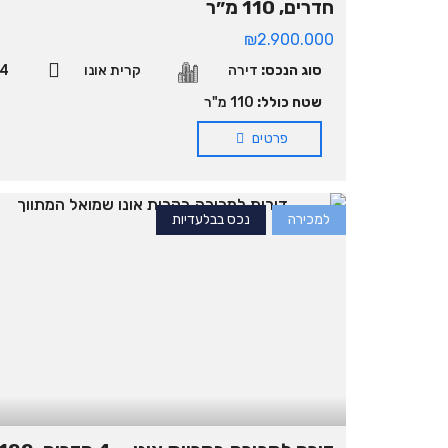
חדרים, 110 מ״ר
₪2.900.000
סוג הנכס:
דירה
קרית אונו
4
שטח כולל:
110 מ"ר
פרטים
למכירה
נכס בבלעדיות