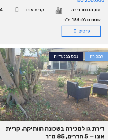
₪3.250.000
סוג הנכס:
דירה
קרית אונו
4
שטח כולל:
133 מ"ר
פרטים
למכירה
נכס בבלעדיות
דירת גן למכירה בשכונה הוותיקה, קריית
אונו — 5 חדרים, 85 מ״ר