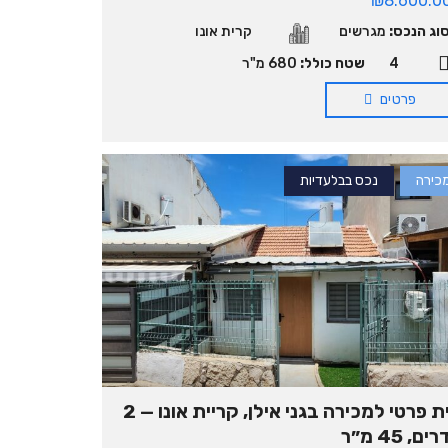
₪8.600.0
וג הנכס:
מגרשים
קרית אונו
4
שטח כולל:
680 מ"ר
פרטים
כירה
נכס בבלעדיות
בית פרטי למכירה בגני אילן, קריית אונו — 2
ם, 45 מ״ר