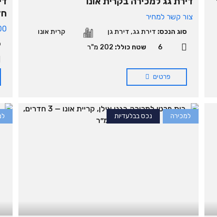
12
דירת גג למכירה בקרית אונו
חדרי
צור קשר למחיר
00
סוג הנכס:
דירת גג
,
דירת גן
קרית אונו
ס
6
שטח כולל:
202 מ"ר
פרטים
למכירה
נכס בבלעדיות
למ