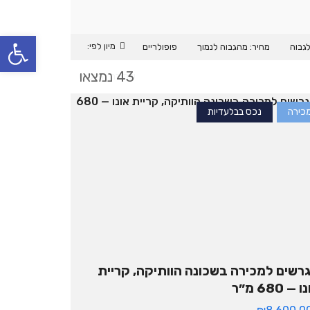
פתח סרגל נגישות
מיון לפי:
לגבוה
מחיר: מהגבוה לנמוך
פופולריים
43 נמצאו
שמירת החיפוש
כירה
נכס בבלעדיות
רשים למכירה בשכונה הוותיקה, קריית
 — 680 מ״ר