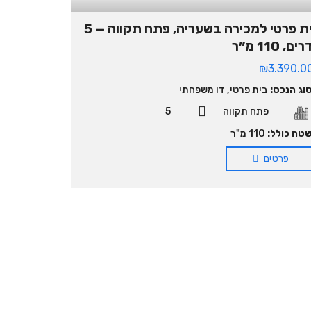
בית פרטי למכירה בשעריה, פתח תקווה — 5
ם, 110 מ״ר
₪3.390.0
וג הנכס:
בית פרטי
,
דו משפחתי
פתח תקווה
5
טח כולל:
110 מ"ר
פרטים