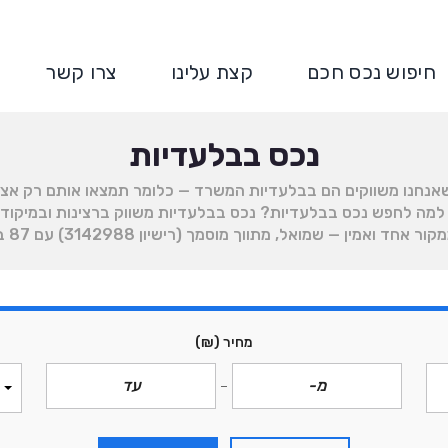
חיפוש נכס חכם
קצת עלינו
צרו קשר
נכס בבלעדיות
ל
תי: כ-90% מהנכסים שאנחנו משווקים הם בבלעדיות המשרד — כלומר תמצאו אותם 
מ
ה. למה לחפש נכס בבלעדיות? נכס בבלעדיות משווק ברצינות ובמיקוד:
כ
ך (רישיון 3142988) עם 87 ביקורות 5 כוכבים בגוגל. לפרטים: 058-665-4004.
י
ר
ה
מחיר
(₪)
ל
ה
ש