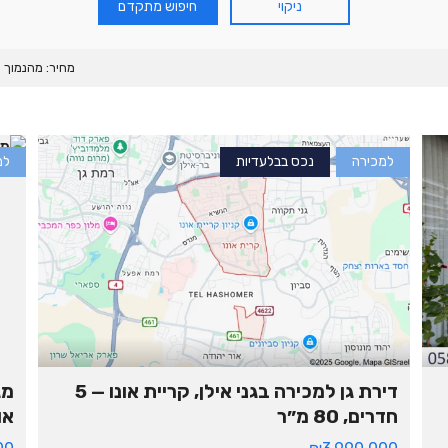
ניקוי
חיפוש מתקדם
כ
ר
ה
מחיר: מהנמוך 
ה
ו
למכירה
נכס בבלעדיות
למ
ש
כ
ר
נ
מ
כ
ר
דירת גן למכירה בגני אילן, קריית אונו — 5
מג
חדרים, 80 מ״ר
אונו
ב