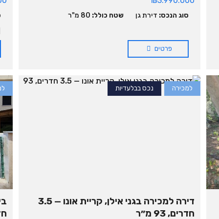
00
₪3.990.000
י
סוג הנכס:
דירת גן
שטח כולל:
80 מ"ר
ס
ת
פ
ר
פרטים
ט
י
למכירה
נכס בבלעדיות
למ
דירה למכירה בגני אילן, קריית אונו — 3.5
חדרים, 93 מ״ר
חדרי