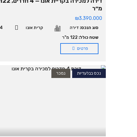
דירה למכירה בקריית אונו — 4 חדרים, 2
מ״ר
₪3.390.000
סוג הנכס:
דירה
קרית אונו
4
שטח כולל:
122 מ"ר
פרטים
נכס בבלעדיות
נמכר