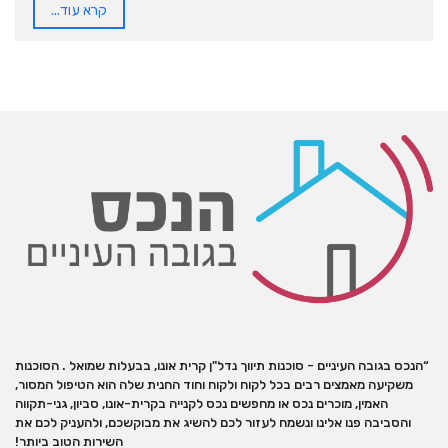
קרא עוד...
“הנכס בגובה העיניים - סוכנות תיווך נדל"ן קרית אונו, בבעלות שמואל . הסוכנות
משקיעה מאמצים רבים בכל לקוח ולקוח וחוד החנית שלה הוא הטיפול המסור,
האמין, מוכרים נכס או מחפשים נכס לקנייה בקרית-אונו, סביון, גני-תקווה
והסביבה פנו אלינו ונשמח לעזור לכם להשיג את מבוקשכם, ולהעניק לכם את
השירות הטוב ביותר!