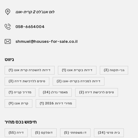
לוס אנג'לס 2 קרית-אונו
058-6654004
shmuel@houses-for-sale.co.il
ניווט
גני-תקווה
(3)
דירות בקרית אונו
(1)
דירות להשכרה קרית אונו
(1)
דירות למכירה בקרית-אונו
(2)
טיפים ללרכישת דירה
(3)
טיפים לרכישת דירה
(2)
מאמרי נדלן
(24)
מדריך קנייה
(1)
מחירי דירות 2026
(1)
קרית אונו
(9)
חיפוש נכס מהיר
בית פרטי
(24)
דו משפחתי
(5)
דופלקס
(5)
דירה
(55)