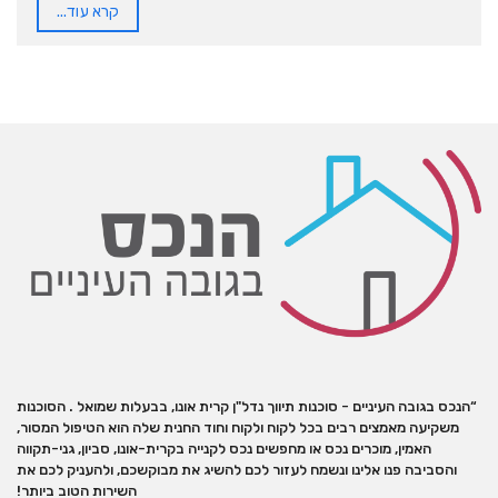
קרא עוד...
“הנכס בגובה העיניים - סוכנות תיווך נדל"ן קרית אונו, בבעלות שמואל . הסוכנות
משקיעה מאמצים רבים בכל לקוח ולקוח וחוד החנית שלה הוא הטיפול המסור,
האמין, מוכרים נכס או מחפשים נכס לקנייה בקרית-אונו, סביון, גני-תקווה
והסביבה פנו אלינו ונשמח לעזור לכם להשיג את מבוקשכם, ולהעניק לכם את
השירות הטוב ביותר!