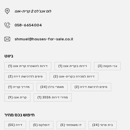
לוס אנג'לס 2 קרית-אונו
058-6654004
shmuel@houses-for-sale.co.il
ניווט
גני-תקווה
(3)
דירות בקרית אונו
(1)
דירות להשכרה קרית אונו
(1)
דירות למכירה בקרית-אונו
(2)
טיפים ללרכישת דירה
(3)
טיפים לרכישת דירה
(2)
מאמרי נדלן
(24)
מדריך קנייה
(1)
מחירי דירות 2026
(1)
קרית אונו
(9)
חיפוש נכס מהיר
בית פרטי
(24)
דו משפחתי
(5)
דופלקס
(5)
דירה
(55)