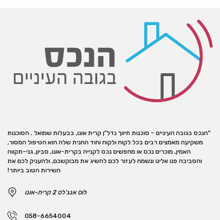
“הנכס בגובה העיניים - סוכנות תיווך נדל"ן קרית אונו, בבעלות שמואל . הסוכנות
משקיעה מאמצים רבים בכל לקוח ולקוח וחוד החנית שלה הוא הטיפול המסור,
האמין, מוכרים נכס או מחפשים נכס לקנייה בקרית-אונו, סביון, גני-תקווה
והסביבה פנו אלינו ונשמח לעזור לכם להשיג את מבוקשכם, ולהעניק לכם את
השירות הטוב ביותר!
לוס אנג'לס 2 קרית-אונו
058-6654004