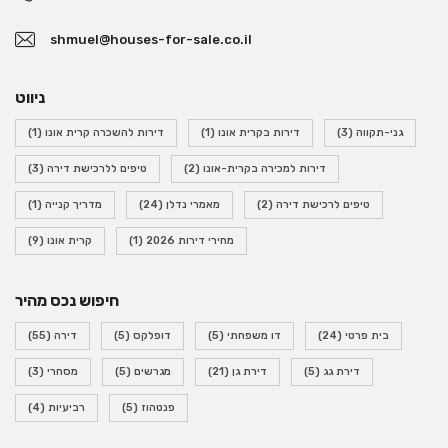
shmuel@houses-for-sale.co.il
ניווט
גני-תקווה
(3)
דירות בקרית אונו
(1)
דירות להשכרה קרית אונו
(1)
דירות למכירה בקרית-אונו
(2)
טיפים ללרכישת דירה
(3)
טיפים לרכישת דירה
(2)
מאמרי נדלן
(24)
מדריך קנייה
(1)
מחירי דירות 2026
(1)
קרית אונו
(9)
חיפוש נכס מהיר
בית פרטי
(24)
דו משפחתי
(5)
דופלקס
(5)
דירה
(55)
דירת גג
(5)
דירת גן
(21)
מגרשים
(5)
מסחרי
(3)
פנטהוז
(5)
רביעיות
(4)